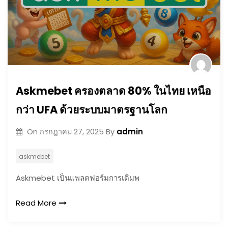
Askmebet ครองตลาด 80% ในไทย เหนือ
กว่า UFA ด้วยระบบมาตรฐานโลก
admin
On
กรกฎาคม 27, 2025
By
askmebet
Askmebet เป็นแพลตฟอร์มการเดิมพ
Read More