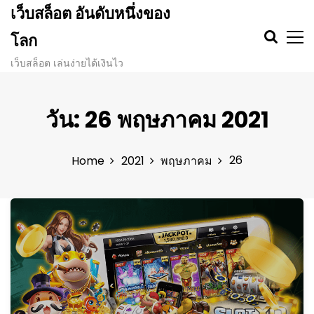
S
เว็บสล็อต อันดับหนึ่งของ
k
โลก
i
เว็บสล็อต เล่นง่ายได้เงินไว
p
t
o
วัน:
26 พฤษภาคม 2021
c
o
26
n
Home
2021
พฤษภาคม
t
e
n
t