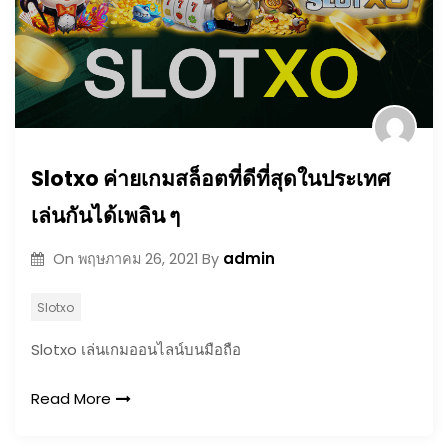
Slotxo ค่ายเกมสล็อตที่ดีที่สุดในประเทศ
เล่นกันได้เพลิน ๆ
admin
On
พฤษภาคม 26, 2021
By
Slotxo
Slotxo เล่นเกมออนไลน์บนมือถือ
Read More